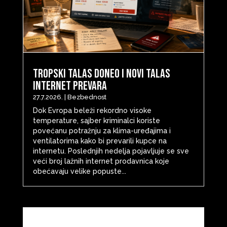
Tropski talas doneo i novi talas
internet prevara
27.7.2026.
|
Bezbednost
Dok Evropa beleži rekordno visoke
temperature, sajber kriminalci koriste
povećanu potražnju za klima-uređajima i
ventilatorima kako bi prevarili kupce na
internetu. Poslednjih nedelja pojavljuje se sve
veći broj lažnih internet prodavnica koje
obećavaju velike popuste...