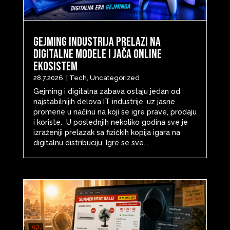
Gejming industrija prelazi na
digitalne modele i jača online
ekosistem
28.7.2026.
|
Tech
,
Uncategorized
Gejming i digitalna zabava ostaju jedan od
najstabilnijih delova IT industrije, uz jasne
promene u načinu na koji se igre prave, prodaju
i koriste. U poslednjih nekoliko godina sve je
izraženiji prelazak sa fizičkih kopija igara na
digitalnu distribuciju. Igre se sve...