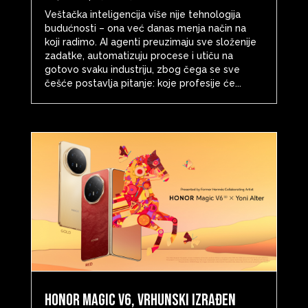
Veštačka inteligencija više nije tehnologija
budućnosti – ona već danas menja način na
koji radimo. AI agenti preuzimaju sve složenije
zadatke, automatizuju procese i utiču na
gotovo svaku industriju, zbog čega se sve
češće postavlja pitanje: koje profesije će...
HONOR Magic V6, vrhunski izrađen