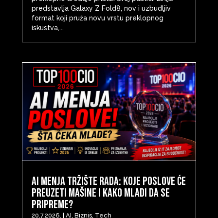
predstavlja Galaxy Z Fold8, nov i uzbudljiv
format koji pruža novu vrstu preklopnog
iskustva,...
AI menja tržište rada: Koje poslove će
preuzeti mašine i kako mladi da se
pripreme?
20.7.2026.
|
AI
,
Biznis
,
Tech