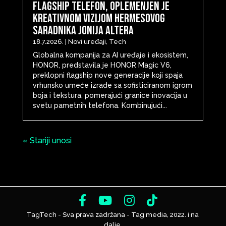
flagship telefon, oplemenjen je
kreativnom vizijom Hermesovog
saradnika Jonija Altera
18.7.2026.
|
Novi uređaji
,
Tech
Globalna kompanija za AI uređaje i ekosistem,
HONOR, predstavila je HONOR Magic V6,
preklopni flagship nove generacije koji spaja
vrhunsko umeće izrade sa sofisticiranom igrom
boja i tekstura, pomerajući granice inovacija u
svetu pametnih telefona. Kombinujući...
« Stariji unosi
TagTech - Sva prava zadržana - Tag media, 2022. i na
dalje.