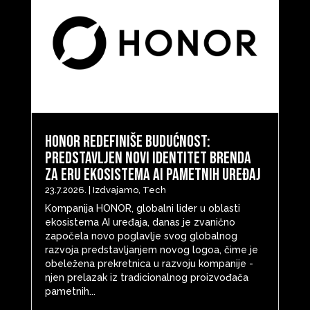
HONOR redefiniše budućnost:
predstavljen novi identitet brenda
za eru ekosistema AI pametnih uređaj
23.7.2026.
|
Izdvajamo
,
Tech
Kompanija HONOR, globalni lider u oblasti
ekosistema AI uređaja, danas je zvanično
započela novo poglavlje svog globalnog
razvoja predstavljanjem novog logoa, čime je
obeležena prekretnica u razvoju kompanije -
njen prelazak iz tradicionalnog proizvođača
pametnih...