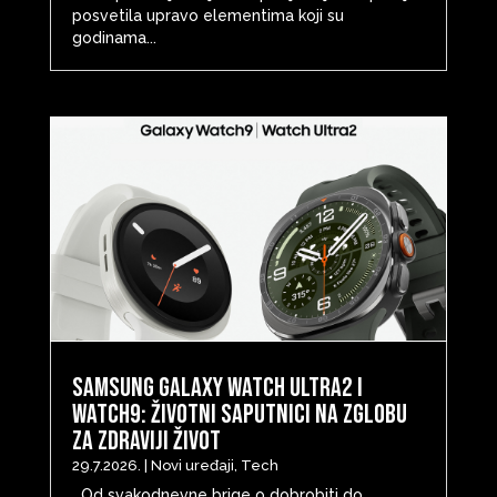
posvetila upravo elementima koji su
godinama...
Samsung Galaxy Watch Ultra2 i
Watch9: životni saputnici na zglobu
za zdraviji život
29.7.2026.
|
Novi uređaji
,
Tech
Od svakodnevne brige o dobrobiti do