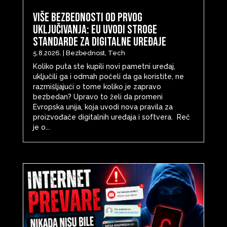
Više bezbednosti od prvog
uključivanja: EU uvodi stroge
standarde za digitalne uređaje
5.8.2026.
|
Bezbednost
,
Tech
Koliko puta ste kupili novi pametni uređaj,
uključili ga i odmah počeli da ga koristite, ne
razmišljajući o tome koliko je zapravo
bezbedan? Upravo to želi da promeni
Evropska unija, koja uvodi nova pravila za
proizvođače digitalnih uređaja i softvera. Reč
je o...