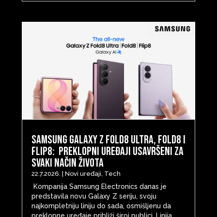
Samsung Galaxy Z Fold8 Ultra, Fold8 i
Flip8: Preklopni uređaji usavršeni za
svaki način života
22.7.2026.
|
Novi uređaji
,
Tech
Kompanija Samsung Electronics danas je
predstavila novu Galaxy Z seriju, svoju
najkompletniju liniju do sada, osmišljenu da
preklopne uređaje približi široj publici. Linija