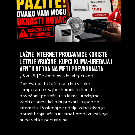
Lažne internet prodavnice koriste
letnje vrućine: Kupci klima-uređaja i
ventilatora na meti prevaranata
3.8.2026.
|
Bezbednost
,
Uncategorized
Dok Evropa beleži rekordno visoke
temperature, sajber kriminalci koriste
povećanu potražnju za klima-uređajima i
ventilatorima kako bi prevarili kupce na
internetu. Poslednjih nedelja zabeležen je
porast broja lažnih internet prodavnica koje
nude velike popuste na...