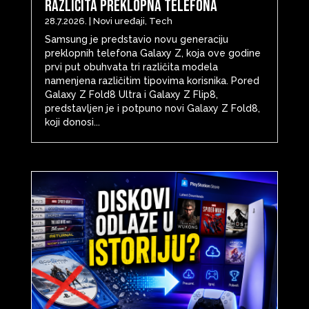
različita preklopna telefona
28.7.2026.
|
Novi uređaji
,
Tech
Samsung je predstavio novu generaciju
preklopnih telefona Galaxy Z, koja ove godine
prvi put obuhvata tri različita modela
namenjena različitim tipovima korisnika. Pored
Galaxy Z Fold8 Ultra i Galaxy Z Flip8,
predstavljen je i potpuno novi Galaxy Z Fold8,
koji donosi...