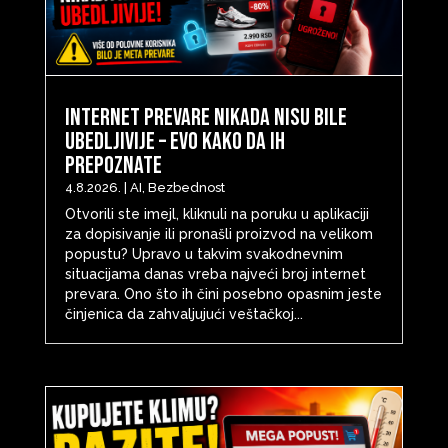
Internet prevare nikada nisu bile
ubedljivije – evo kako da ih
prepoznate
4.8.2026.
|
AI
,
Bezbednost
Otvorili ste imejl, kliknuli na poruku u aplikaciji
za dopisivanje ili pronašli proizvod na velikom
popustu? Upravo u takvim svakodnevnim
situacijama danas vreba najveći broj internet
prevara. Ono što ih čini posebno opasnim jeste
činjenica da zahvaljujući veštačkoj...