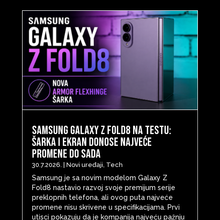
Samsung Galaxy Z Fold8 na testu:
šarka i ekran donose najveće
promene do sada
30.7.2026.
|
Novi uređaji
,
Tech
Samsung je sa novim modelom Galaxy Z
Fold8 nastavio razvoj svoje premijum serije
preklopnih telefona, ali ovog puta najveće
promene nisu skrivene u specifikacijama. Prvi
utisci pokazuju da je kompanija najveću pažnju