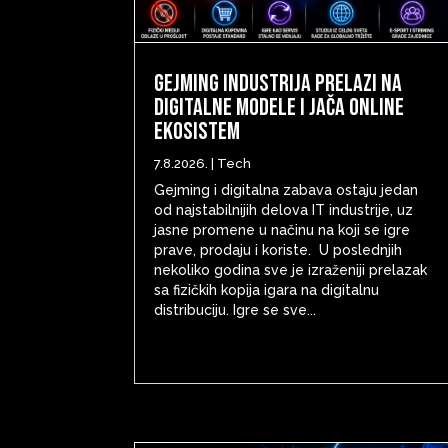
Gejming industrija prelazi na
digitalne modele i jača online
ekosistem
7.8.2026.
|
Tech
Gejming i digitalna zabava ostaju jedan
od najstabilnijih delova IT industrije, uz
jasne promene u načinu na koji se igre
prave, prodaju i koriste. U poslednjih
nekoliko godina sve je izraženiji prelazak
sa fizičkih kopija igara na digitalnu
distribuciju. Igre se sve...