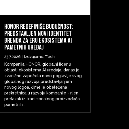
HONOR redefiniše budućnost:
predstavljen novi identitet
brenda za eru ekosistema AI
pametnih uređaj
23.7.2026.
|
Izdvajamo
,
Tech
Kompanija HONOR, globalni lider u
oblasti ekosistema AI uređaja, danas je
zvanično započela novo poglavlje svog
globalnog razvoja predstavljanjem
novog logoa, čime je obeležena
prekretnica u razvoju kompanije - njen
prelazak iz tradicionalnog proizvođača
pametnih...