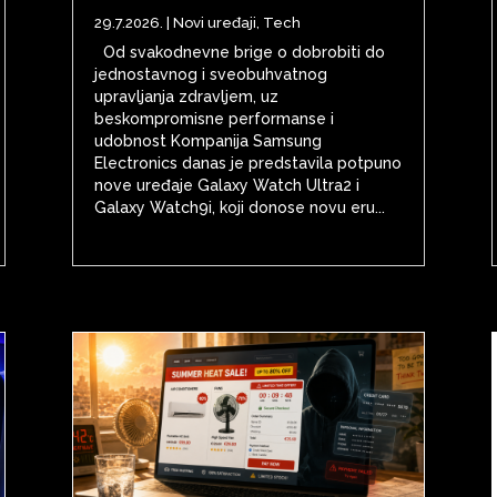
29.7.2026.
|
Novi uređaji
,
Tech
Od svakodnevne brige o dobrobiti do
jednostavnog i sveobuhvatnog
upravljanja zdravljem, uz
beskompromisne performanse i
udobnost Kompanija Samsung
Electronics danas je predstavila potpuno
nove uređaje Galaxy Watch Ultra2 i
Galaxy Watch9i, koji donose novu eru...