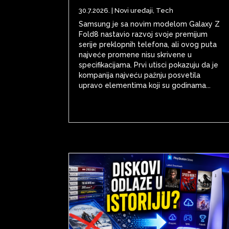
30.7.2026.
|
Novi uređaji
,
Tech
Samsung je sa novim modelom Galaxy Z
Fold8 nastavio razvoj svoje premijum
serije preklopnih telefona, ali ovog puta
najveće promene nisu skrivene u
specifikacijama. Prvi utisci pokazuju da je
kompanija najveću pažnju posvetila
upravo elementima koji su godinama...