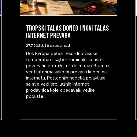
Tropski talas doneo i novi talas
internet prevara
27.7.2026.
|
Bezbednost
Dok Evropa beleži rekordno visoke
temperature, sajber kriminalci koriste
povećanu potražnju za klima-uređajima i
ventilatorima kako bi prevarili kupce na
internetu. Poslednjih nedelja pojavljuje
se sve veći broj lažnih internet
prodavnica koje obećavaju velike
popuste...