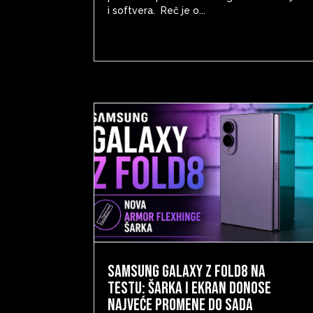
i softvera. Reč je o...
Samsung Galaxy Z Fold8 na
testu: šarka i ekran donose
najveće promene do sada