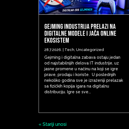
Gejming industrija prelazi na
digitalne modele i jača online
ekosistem
28.7.2026.
|
Tech
,
Uncategorized
Gejming i digitalna zabava ostaju jedan
od najstabilnijih delova IT industrije, uz
jasne promene u načinu na koji se igre
prave, prodaju i koriste. U poslednjih
nekoliko godina sve je izraženiji prelazak
sa fizičkih kopija igara na digitalnu
distribuciju. Igre se sve...
« Stariji unosi