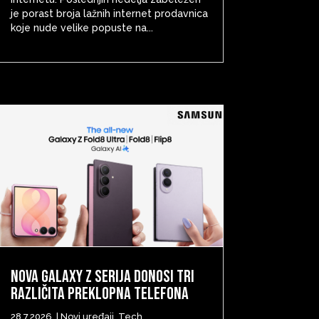
je porast broja lažnih internet prodavnica
koje nude velike popuste na...
Nova Galaxy Z serija donosi tri
različita preklopna telefona
28.7.2026.
|
Novi uređaji
,
Tech