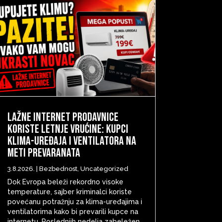
Lažne internet prodavnice
koriste letnje vrućine: Kupci
klima-uređaja i ventilatora na
meti prevaranata
3.8.2026.
|
Bezbednost
,
Uncategorized
Dok Evropa beleži rekordno visoke
temperature, sajber kriminalci koriste
povećanu potražnju za klima-uređajima i
ventilatorima kako bi prevarili kupce na
internetu. Poslednjih nedelja zabeležen