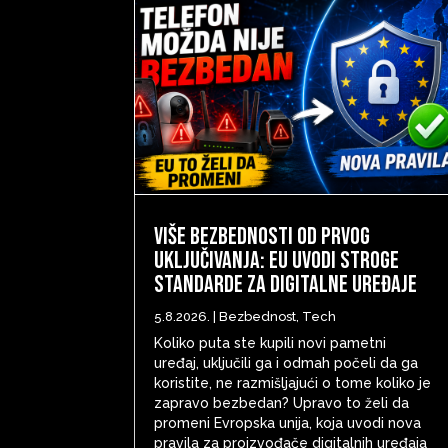
Više bezbednosti od prvog
uključivanja: EU uvodi stroge
standarde za digitalne uređaje
5.8.2026.
|
Bezbednost
,
Tech
Koliko puta ste kupili novi pametni
uređaj, uključili ga i odmah počeli da ga
koristite, ne razmišljajući o tome koliko je
zapravo bezbedan? Upravo to želi da
promeni Evropska unija, koja uvodi nova
pravila za proizvođače digitalnih uređaja