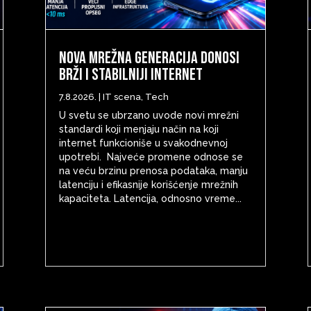
Nova mrežna generacija donosi
brži i stabilniji internet
7.8.2026.
|
IT scena
,
Tech
U svetu se ubrzano uvode novi mrežni
standardi koji menjaju način na koji
internet funkcioniše u svakodnevnoj
upotrebi. Najveće promene odnose se
na veću brzinu prenosa podataka, manju
latenciju i efikasnije korišćenje mrežnih
kapaciteta. Latencija, odnosno vreme...