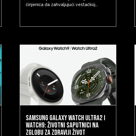
činjenica da zahvaljujući veštačkoj...
Samsung Galaxy Watch Ultra2 i
Watch9: životni saputnici na
zglobu za zdraviji život