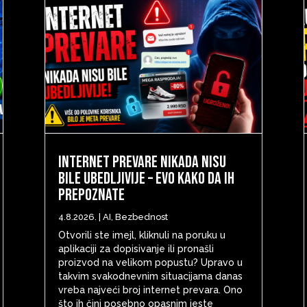
Internet prevare nikada nisu
bile ubedljivije – evo kako da ih
prepoznate
4.8.2026.
|
AI
,
Bezbednost
Otvorili ste imejl, kliknuli na poruku u
aplikaciji za dopisivanje ili pronašli
proizvod na velikom popustu? Upravo u
takvim svakodnevnim situacijama danas
vreba najveći broj internet prevara. Ono
što ih čini posebno opasnim jeste