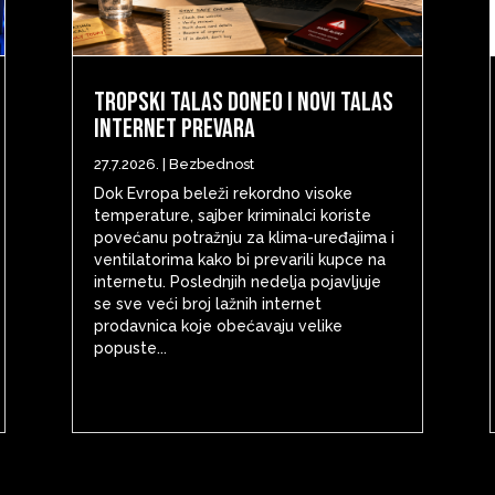
Tropski talas doneo i novi talas
internet prevara
27.7.2026.
|
Bezbednost
Dok Evropa beleži rekordno visoke
temperature, sajber kriminalci koriste
povećanu potražnju za klima-uređajima i
ventilatorima kako bi prevarili kupce na
internetu. Poslednjih nedelja pojavljuje
se sve veći broj lažnih internet
prodavnica koje obećavaju velike
popuste...