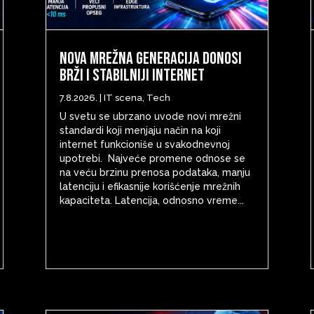
Nova mrežna generacija donosi
brži i stabilniji internet
7.8.2026.
|
IT scena
,
Tech
U svetu se ubrzano uvode novi mrežni
standardi koji menjaju način na koji
internet funkcioniše u svakodnevnoj
upotrebi. Najveće promene odnose se
na veću brzinu prenosa podataka, manju
latenciju i efikasnije korišćenje mrežnih
kapaciteta. Latencija, odnosno vreme...