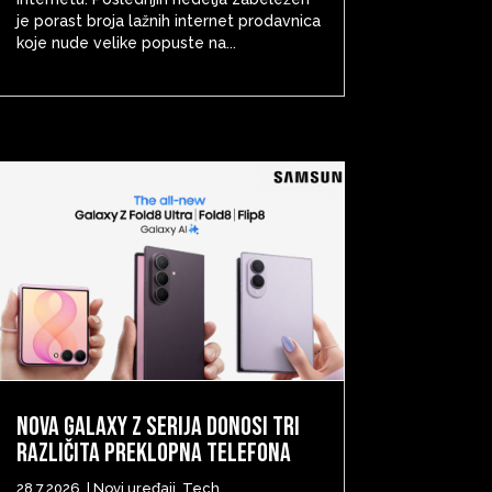
je porast broja lažnih internet prodavnica
koje nude velike popuste na...
Nova Galaxy Z serija donosi tri
različita preklopna telefona
28.7.2026.
|
Novi uređaji
,
Tech