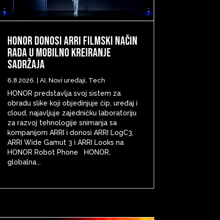
HONOR donosi ARRI filmski način
rada u mobilno kreiranje
sadržaja
6.8.2026.
|
AI
,
Novi uređaji
,
Tech
HONOR predstavlja svoj sistem za
obradu slike koji objedinjuje čip, uređaj i
cloud, najavljuje zajedničku laboratoriju
za razvoj tehnologije snimanja sa
kompanijom ARRI i donosi ARRI LogC3,
ARRI Wide Gamut 3 i ARRI Looks na
HONOR Robot Phone HONOR,
globalna...