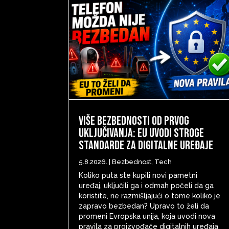
Više bezbednosti od prvog
uključivanja: EU uvodi stroge
standarde za digitalne uređaje
5.8.2026.
|
Bezbednost
,
Tech
Koliko puta ste kupili novi pametni
uređaj, uključili ga i odmah počeli da ga
koristite, ne razmišljajući o tome koliko je
zapravo bezbedan? Upravo to želi da
promeni Evropska unija, koja uvodi nova
pravila za proizvođače digitalnih uređaja