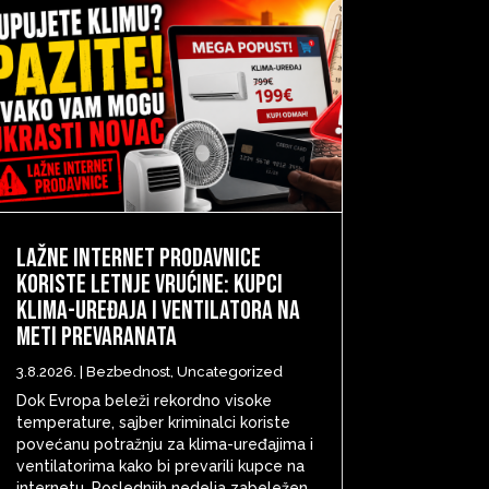
Lažne internet prodavnice
koriste letnje vrućine: Kupci
klima-uređaja i ventilatora na
meti prevaranata
3.8.2026.
|
Bezbednost
,
Uncategorized
Dok Evropa beleži rekordno visoke
temperature, sajber kriminalci koriste
povećanu potražnju za klima-uređajima i
ventilatorima kako bi prevarili kupce na
internetu. Poslednjih nedelja zabeležen