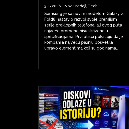
30.7.2026.
|
Novi uređaji
,
Tech
Samsung je sa novim modelom Galaxy Z
Fold8 nastavio razvoj svoje premijum
serije preklopnih telefona, ali ovog puta
najveće promene nisu skrivene u
specifikacijama. Prvi utisci pokazuju da je
kompanija najveću pažnju posvetila
upravo elementima koji su godinama...