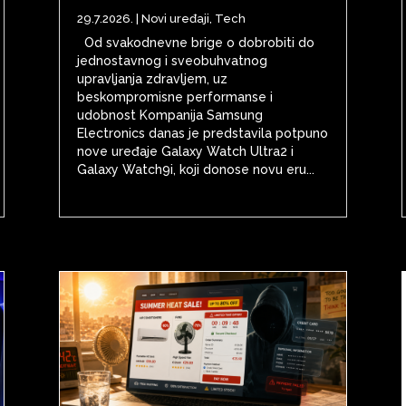
29.7.2026.
|
Novi uređaji
,
Tech
Od svakodnevne brige o dobrobiti do
jednostavnog i sveobuhvatnog
upravljanja zdravljem, uz
beskompromisne performanse i
udobnost Kompanija Samsung
Electronics danas je predstavila potpuno
nove uređaje Galaxy Watch Ultra2 i
Galaxy Watch9i, koji donose novu eru...