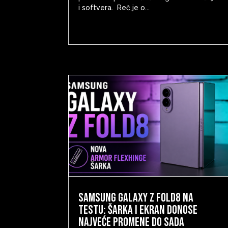
i softvera. Reč je o...
Samsung Galaxy Z Fold8 na
testu: šarka i ekran donose
najveće promene do sada