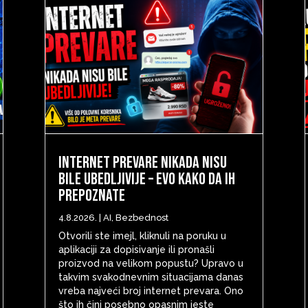
Internet prevare nikada nisu
bile ubedljivije – evo kako da ih
prepoznate
4.8.2026.
|
AI
,
Bezbednost
Otvorili ste imejl, kliknuli na poruku u
aplikaciji za dopisivanje ili pronašli
proizvod na velikom popustu? Upravo u
takvim svakodnevnim situacijama danas
vreba najveći broj internet prevara. Ono
što ih čini posebno opasnim jeste