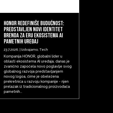
HONOR redefiniše budućnost:
predstavljen novi identitet
brenda za eru ekosistema AI
pametnih uređaj
23.7.2026.
|
Izdvajamo
,
Tech
Kompanija HONOR, globalni lider u
oblasti ekosistema AI uređaja, danas je
zvanično započela novo poglavlje svog
globalnog razvoja predstavljanjem
novog logoa, čime je obeležena
prekretnica u razvoju kompanije - njen
prelazak iz tradicionalnog proizvođača
pametnih...