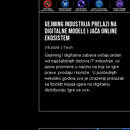
Gejming industrija prelazi na
digitalne modele i jača online
ekosistem
7.8.2026.
|
Tech
Gejming i digitalna zabava ostaju jedan
od najstabilnijih delova IT industrije, uz
jasne promene u načinu na koji se igre
prave, prodaju i koriste. U poslednjih
nekoliko godina sve je izraženiji prelazak
sa fizičkih kopija igara na digitalnu
distribuciju. Igre se sve...