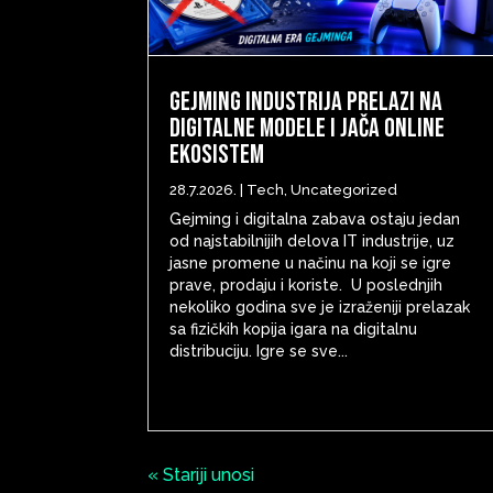
Gejming industrija prelazi na
digitalne modele i jača online
ekosistem
28.7.2026.
|
Tech
,
Uncategorized
Gejming i digitalna zabava ostaju jedan
od najstabilnijih delova IT industrije, uz
jasne promene u načinu na koji se igre
prave, prodaju i koriste. U poslednjih
nekoliko godina sve je izraženiji prelazak
sa fizičkih kopija igara na digitalnu
distribuciju. Igre se sve...
« Stariji unosi