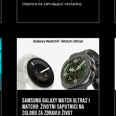
činjenica da zahvaljujući veštačkoj...
Samsung Galaxy Watch Ultra2 i
Watch9: životni saputnici na
zglobu za zdraviji život