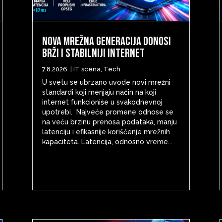
Nova mrežna generacija donosi
brži i stabilniji internet
7.8.2026.
|
IT scena
,
Tech
U svetu se ubrzano uvode novi mrežni
standardi koji menjaju način na koji
internet funkcioniše u svakodnevnoj
upotrebi. Najveće promene odnose se
na veću brzinu prenosa podataka, manju
latenciju i efikasnije korišćenje mrežnih
kapaciteta. Latencija, odnosno vreme...