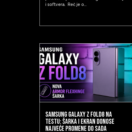
i softvera. Reč je o...
Samsung Galaxy Z Fold8 na
testu: šarka i ekran donose
najveće promene do sada