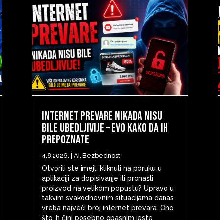
Internet prevare nikada nisu
bile ubedljivije – evo kako da ih
prepoznate
4.8.2026.
|
AI
,
Bezbednost
Otvorili ste imejl, kliknuli na poruku u
aplikaciji za dopisivanje ili pronašli
proizvod na velikom popustu? Upravo u
takvim svakodnevnim situacijama danas
vreba najveći broj internet prevara. Ono
što ih čini posebno opasnim jeste