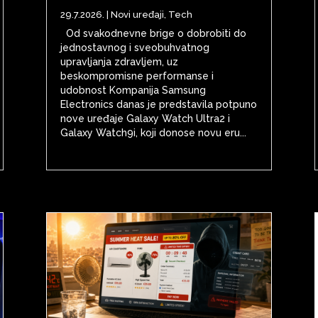
29.7.2026.
|
Novi uređaji
,
Tech
Od svakodnevne brige o dobrobiti do
jednostavnog i sveobuhvatnog
upravljanja zdravljem, uz
beskompromisne performanse i
udobnost Kompanija Samsung
Electronics danas je predstavila potpuno
nove uređaje Galaxy Watch Ultra2 i
Galaxy Watch9i, koji donose novu eru...