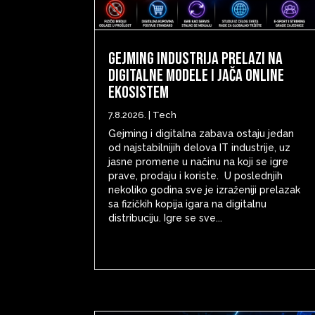
Gejming industrija prelazi na
digitalne modele i jača online
ekosistem
7.8.2026.
|
Tech
Gejming i digitalna zabava ostaju jedan
od najstabilnijih delova IT industrije, uz
jasne promene u načinu na koji se igre
prave, prodaju i koriste. U poslednjih
nekoliko godina sve je izraženiji prelazak
sa fizičkih kopija igara na digitalnu
distribuciju. Igre se sve...