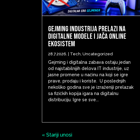
Gejming industrija prelazi na
digitalne modele i jača online
ekosistem
28.7.2026.
|
Tech
,
Uncategorized
Gejming i digitalna zabava ostaju jedan
od najstabilnijih delova IT industrije, uz
jasne promene u načinu na koji se igre
prave, prodaju i koriste. U poslednjih
nekoliko godina sve je izraženiji prelazak
sa fizičkih kopija igara na digitalnu
distribuciju. Igre se sve...
« Stariji unosi