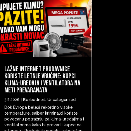
Lažne internet prodavnice
koriste letnje vrućine: Kupci
klima-uređaja i ventilatora na
meti prevaranata
3.8.2026.
|
Bezbednost
,
Uncategorized
Dok Evropa beleži rekordno visoke
temperature, sajber kriminalci koriste
povećanu potražnju za klima-uređajima i
ventilatorima kako bi prevarili kupce na
internetu. Poslednjih nedelja zabeležen