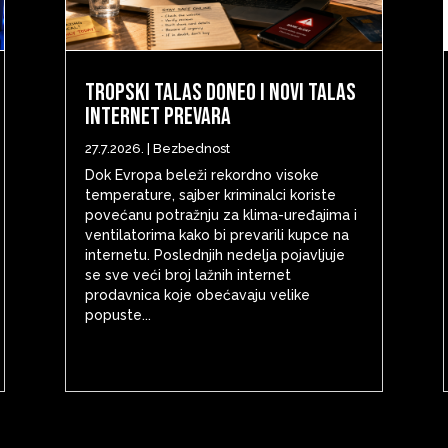
Tropski talas doneo i novi talas
internet prevara
27.7.2026.
|
Bezbednost
Dok Evropa beleži rekordno visoke
temperature, sajber kriminalci koriste
povećanu potražnju za klima-uređajima i
ventilatorima kako bi prevarili kupce na
internetu. Poslednjih nedelja pojavljuje
se sve veći broj lažnih internet
prodavnica koje obećavaju velike
popuste...