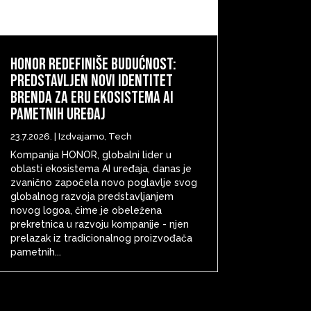
HONOR redefiniše budućnost:
predstavljen novi identitet
brenda za eru ekosistema AI
pametnih uređaj
23.7.2026.
|
Izdvajamo
,
Tech
Kompanija HONOR, globalni lider u
oblasti ekosistema AI uređaja, danas je
zvanično započela novo poglavlje svog
globalnog razvoja predstavljanjem
novog logoa, čime je obeležena
prekretnica u razvoju kompanije - njen
prelazak iz tradicionalnog proizvođača
pametnih...