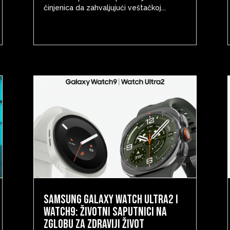
činjenica da zahvaljujući veštačkoj...
Samsung Galaxy Watch Ultra2 i
Watch9: životni saputnici na
zglobu za zdraviji život