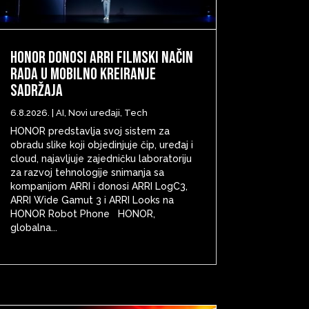
HONOR donosi ARRI filmski način
rada u mobilno kreiranje
sadržaja
6.8.2026.
|
AI
,
Novi uređaji
,
Tech
HONOR predstavlja svoj sistem za
obradu slike koji objedinjuje čip, uređaj i
cloud, najavljuje zajedničku laboratoriju
za razvoj tehnologije snimanja sa
kompanijom ARRI i donosi ARRI LogC3,
ARRI Wide Gamut 3 i ARRI Looks na
HONOR Robot Phone HONOR,
globalna...