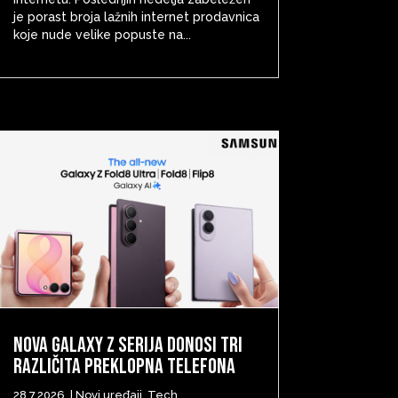
je porast broja lažnih internet prodavnica
koje nude velike popuste na...
Nova Galaxy Z serija donosi tri
različita preklopna telefona
28.7.2026.
|
Novi uređaji
,
Tech