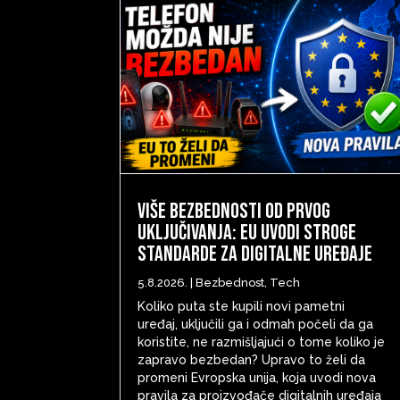
Više bezbednosti od prvog
uključivanja: EU uvodi stroge
standarde za digitalne uređaje
5.8.2026.
|
Bezbednost
,
Tech
Koliko puta ste kupili novi pametni
uređaj, uključili ga i odmah počeli da ga
koristite, ne razmišljajući o tome koliko je
zapravo bezbedan? Upravo to želi da
promeni Evropska unija, koja uvodi nova
pravila za proizvođače digitalnih uređaja